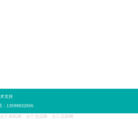
术支持
话：
13598832655
企汇商机网
企汇优品网
企汇品商网