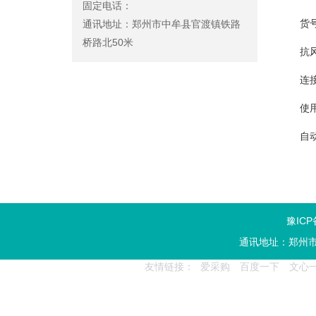
固定电话：
货号
通讯地址：
郑州市中牟县官渡镇铁路
桥路北50米
抗风
连
使用
自动
豫ICP
通讯地址：
郑州
友情链接：
爱采购
百度一下
文心