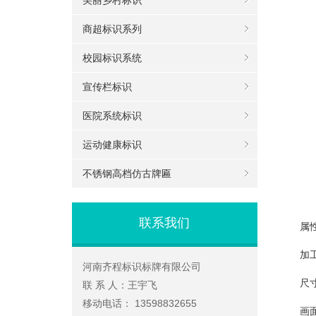
美丽乡村标识
商超标识系列
校园标识系统
宣传栏标识
医院系统标识
运动健康标识
不锈钢高档仿古牌匾
联系我们
属
加
河南齐程标识标牌有限公司
尺寸
联 系 人：
王宇飞
移动电话：
13598832655
画