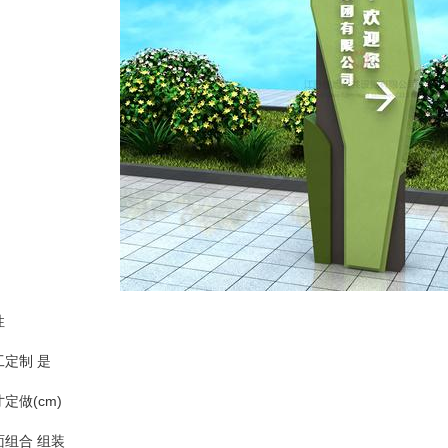
性
工定制 是
定做(cm)
面组合 组装