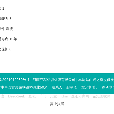
 1
能力 8
接件 焊接
寿命 10年
保护 8
备2021019950号-1
|
河南齐程标识标牌有限公司
| 本网站由
锐之旗
提供技
市中牟县官渡镇铁路桥路北50米
联系人：
王宇飞
固定电话：
移动电
一言
DeepSeek
豆包
千问
元宝
KImi
企汇万商网
企汇回收网
营业执照